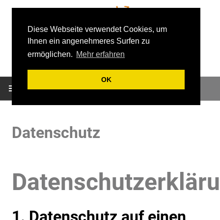
Diese Webseite verwendet Cookies, um
Ihnen ein angenehmeres Surfen zu
ermöglichen.
Mehr erfahren
OK
HOME
Datenschutz
PRODUKTE
ANGEBOTE
Datenschutzerklär
PARTNER
SERVICE
1. Datenschutz auf einen